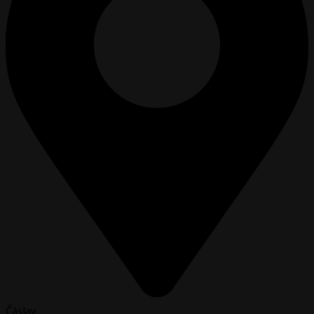
Čáslav