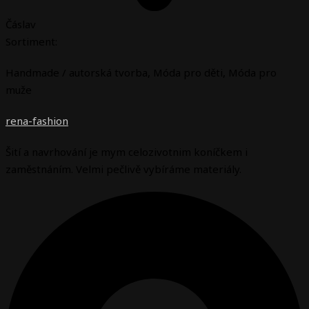
Čáslav
Sortiment:
Handmade / autorská tvorba
,
Móda pro děti
,
Móda pro
muže
rena-fashion
Šití a navrhování je mym celozivotnim koníčkem i
zaměstnáním. Velmi pečlivě vybíráme materiály.