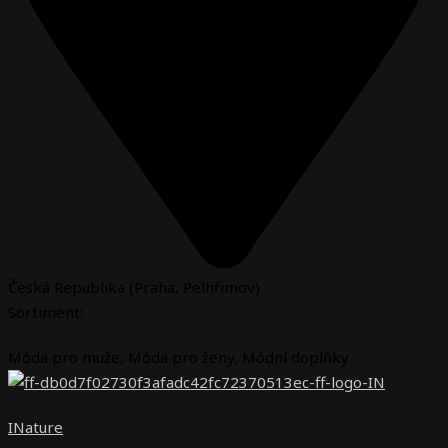
Česká Republika (Praha, Pelhřimov)
Sortiment:
Móda pro muže
,
Móda pro ženy
,
Módní doplňky
INature