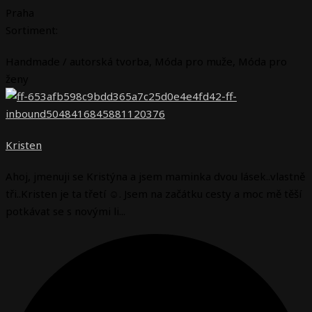
Praha
Sortiment:
Handmade / autorská tvorba
,
Móda pro muže
,
Móda pro
ženy
Kristen
Ahoj, jmenuji se Kristýna a jsem maminka dvou lásek..vlastně
tři..Kristen je ta třetí ☺️. Jsem na začátku cesty a moc mě těší
potkávat se s novými li...