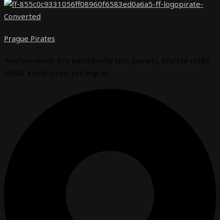
Prague Pirates
Tvoříme módu pro návštěvníky této planety, kteří se chtějí
odlišit a mají smysl pro legraci.