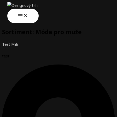
Přeskočit
na
obsah
Sortiment: Móda pro muže
Test Mili
test