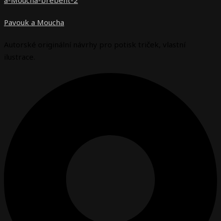
Pavouk a Moucha
Autorské originální návrhy pro potisk triček, vlastní
ilustrace.