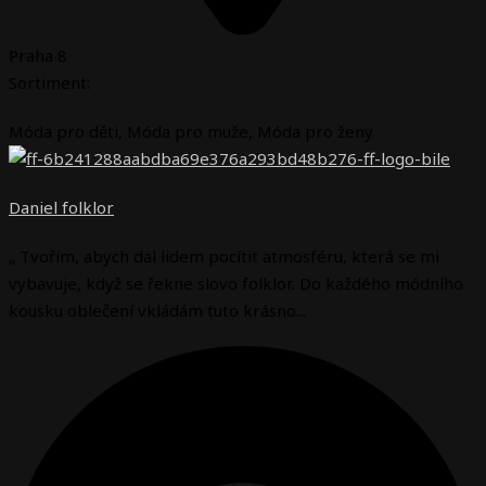
Praha 8
Sortiment:
Móda pro děti
,
Móda pro muže
,
Móda pro ženy
Daniel folklor
„ Tvořím, abych dal lidem pocítit atmosféru, která se mi
vybavuje, když se řekne slovo folklor. Do každého módního
kousku oblečení vkládám tuto krásno...