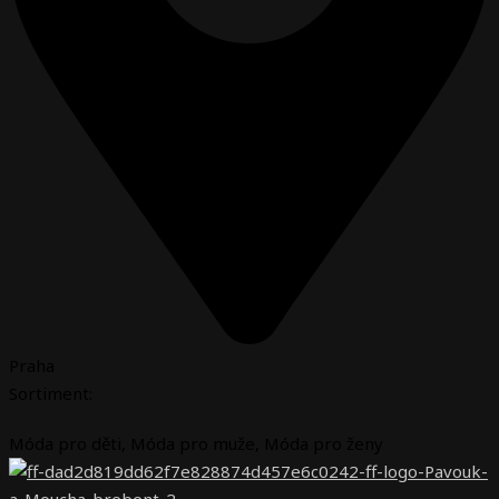
Praha
Sortiment:
Móda pro děti
,
Móda pro muže
,
Móda pro ženy