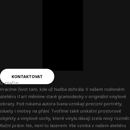
KONTAKTOVAT
O značce
Vracíme život tam, kde už hudba dohrála. V našem rodinném
ateliéru i1art měníme staré gramodesky v originální vinylové
obrazy. Pod rukama autora Ivana vznikají precizní portréty,
siluety i motivy na přání. Tvoříme také unikátní prostorové
objekty a vinylové sochy, které vinylu dávají zcela nový rozměr.
Ruční práce: Ne, není to laserem. Vše vzniká v našem ateliéru