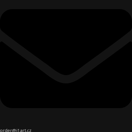
order@i1art.cz