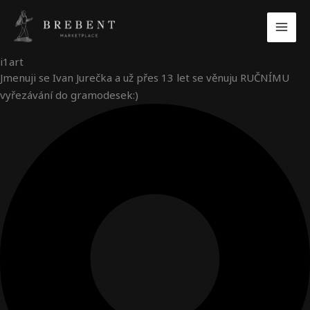
Přeskočit
na
obsah
i1art
Jmenuji se Ivan Jurečka a už přes 13 let se věnuju RUČNÍMU
vyřezávání do gramodesek:)