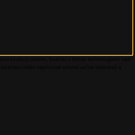
 jsou soubory cookies. Souhlas s těmito technologiemi nám
souhlasu může nepříznivě ovlivnit určité vlastnosti a