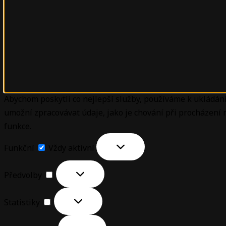
Abychom poskytli co nejlepší služby, používáme k ukládání
umožní zpracovávat údaje, jako je chování při procházení
funkce.
Funkční
Vždy aktivní
Předvolby
Statistiky