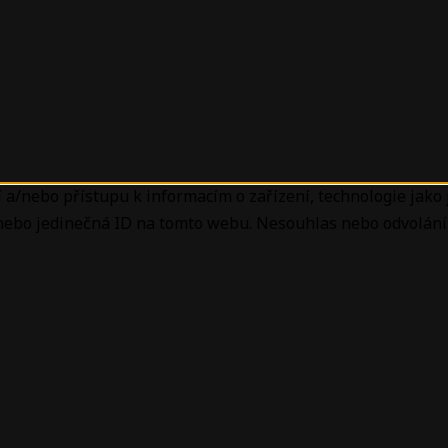
 a/nebo přístupu k informacím o zařízení, technologie jako
 nebo jedinečná ID na tomto webu. Nesouhlas nebo odvolání 