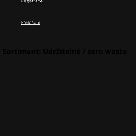
Registrace
Přihlášení
Sortiment: Udržitelné / zero waste