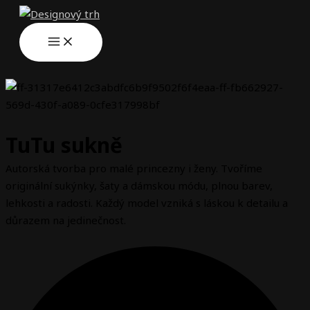
Přeskočit
na
obsah
TuTu sukně
Autorská tvorba pro malé princezny i ženy. Tvoříme
originální sukýnky, šaty a dámskou módu, plnou barev,
lehkosti a radosti. Každý model vzniká s láskou k detailu a
důrazem na jedinečnost.