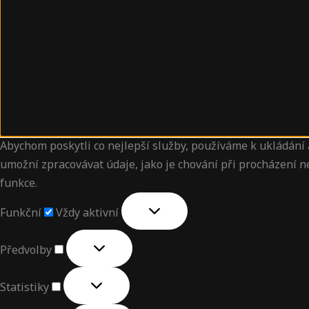
Abychom poskytli co nejlepší služby, používáme k ukládání 
umožní zpracovávat údaje, jako je chování při procházení 
funkce.
Funkční
Vždy aktivní
Předvolby
Statistiky