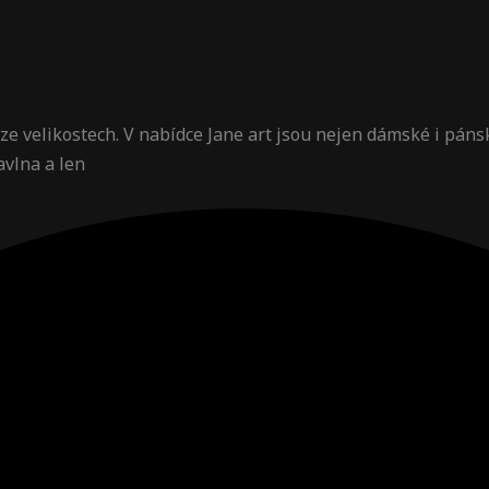
 size velikostech. V nabídce Jane art jsou nejen dámské i pán
avlna a len