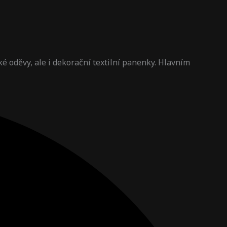
ské oděvy, ale i dekorační textilní panenky. Hlavním