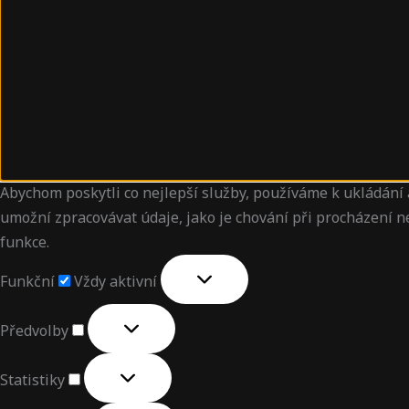
Abychom poskytli co nejlepší služby, používáme k ukládání 
umožní zpracovávat údaje, jako je chování při procházení 
funkce.
Funkční
Vždy aktivní
Předvolby
Statistiky