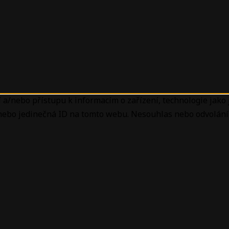
 a/nebo přístupu k informacím o zařízení, technologie jako
 nebo jedinečná ID na tomto webu. Nesouhlas nebo odvolání 