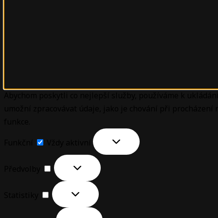
Abychom poskytli co nejlepší služby, používáme k ukládání
umožní zpracovávat údaje, jako je chování při procházení
funkce.
Funkční
Vždy aktivní
Předvolby
Statistiky