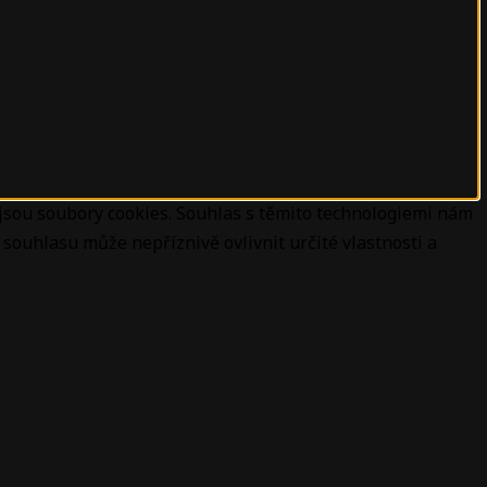
 jsou soubory cookies. Souhlas s těmito technologiemi nám
souhlasu může nepříznivě ovlivnit určité vlastnosti a