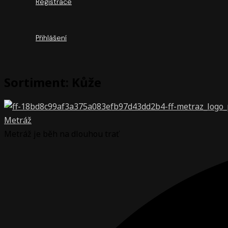
Registrace
Přihlášení
Sortiment: Kůže
Metráž
Metráž je běh na dlouhou trať