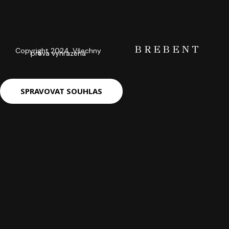
BREBENT
Copyright 2024. Všechny
práva vyhrazena
SPRAVOVAT SOUHLAS