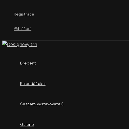
Přeskočit
Vyhledat
na
pro:
Registrace
obsah
Přihlášení
Brebent
Kalendář akcí
Seznam vystavovatelů
Galerie