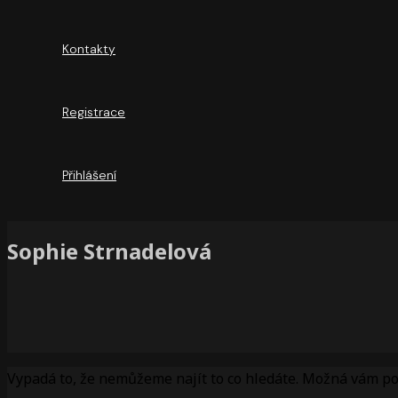
Kontakty
Registrace
Přihlášení
Sophie Strnadelová
Vypadá to, že nemůžeme najít to co hledáte. Možná vám p