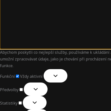
Abychom poskytli co nejlepší služby, používáme k ukládání 
umožní zpracovávat údaje, jako je chování při procházení 
funkce.
Funkční
Vždy aktivní
Předvolby
Statistiky