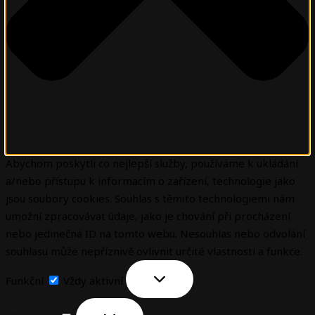
Abychom poskytli co nejlepší služby, používáme k ukládání
a/nebo přístupu k informacím o zařízení, technologie jako
jsou soubory cookies. Souhlas s těmito technologiemi nám
umožní zpracovávat údaje, jako je chování při procházení
nebo jedinečná ID na tomto webu. Nesouhlas nebo odvolání
souhlasu může nepříznivě ovlivnit určité vlastnosti a funkce.
Funkční
Vždy aktivní