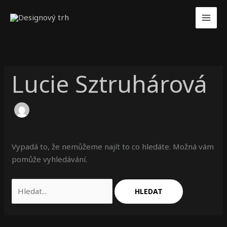
Přeskočit
Vyhledat
na
pro:
obsah
Lucie Sztruhárová
Vypadá to, že nemůžeme najít to co hledáte. Možná vám
pomůže vyhledávání.