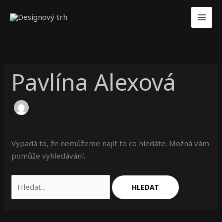
Přeskočit
Vyhledat
na
pro:
obsah
Pavlína Alexová
Vypadá to, že nemůžeme najít to co hledáte. Možná vám
pomůže vyhledávání.