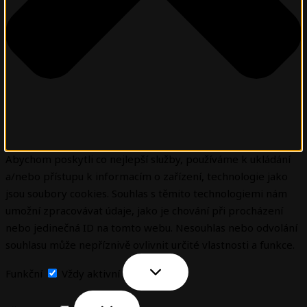
Abychom poskytli co nejlepší služby, používáme k ukládání
a/nebo přístupu k informacím o zařízení, technologie jako
jsou soubory cookies. Souhlas s těmito technologiemi nám
umožní zpracovávat údaje, jako je chování při procházení
nebo jedinečná ID na tomto webu. Nesouhlas nebo odvolání
souhlasu může nepříznivě ovlivnit určité vlastnosti a funkce.
Funkční
Vždy aktivní